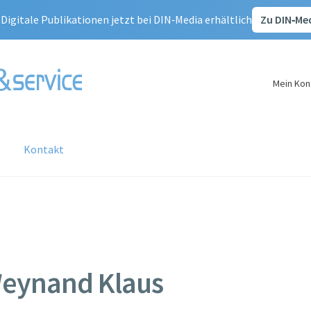
:
Digitale Publikationen jetzt bei DIN‑Media erhältlich
Zu DIN‑Me
Mein Kon
Kontakt
nser Service
Korrekturseiten – Aktualisierungen
ag
Mein Konto
Warenkorb
Kasse
Zahlung & Versand
Stahlbau Verlags- und Service GmbH
Widerrufsbelehrung
eynand Klaus