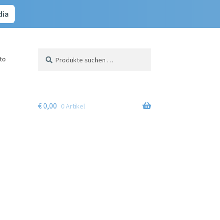
dia
Suchen
Suchen
to
nach:
€
0,00
0 Artikel