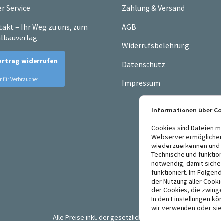
r Service
Zahlung & Versand
akt – Ihr Weg zu uns, zum
AGB
lbauverlag
Widerrufsbelehrung
Datenschutz
Impressum
Informationen über C
Cookies sind Dateien m
Webserver ermögliche
wiederzuerkennen und E
Technische und funktio
notwendig, damit siche
funktioniert. Im Folgen
der Nutzung aller Cook
der Cookies, die zwing
In den
Einstellungen
kön
wir verwenden oder sie
Alle Preise inkl. der gesetzlichen MwSt.