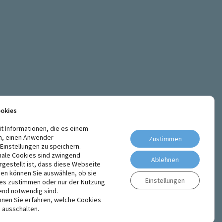
ookies
it Informationen, die es einem
n, einen Anwender
Zustimmen
instellungen zu speichern.
nale Cookies sind zwingend
Ablehnen
rgestellt ist, dass diese Webseite
den können Sie auswählen, ob sie
Einstellungen
ies zustimmen oder nur der Nutzung
end notwendig sind.
nen Sie erfahren, welche Cookies
 ausschalten.