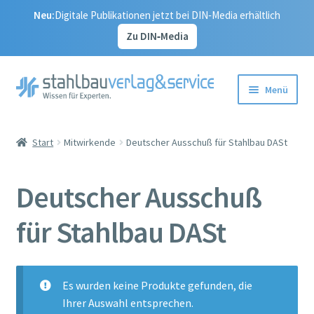
Neu:
Digitale Publikationen jetzt bei DIN‑Media erhältlich
Zu DIN‑Media
Zur
Zum
Menü
Navigation
Inhalt
springen
springen
Start
Start
Mitwirkende
Deutscher Ausschuß für Stahlbau DASt
Vertrag widerrufen
Deutscher Ausschuß
Alle Publikationen
für Stahlbau DASt
Unser Service
Korrekturseiten – Aktualisierungen
Es wurden keine Produkte gefunden, die
Ihrer Auswahl entsprechen.
Kontakt – Ihr Weg zu uns, zum Stahlbauverlag