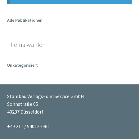
Mein Konto
Alle Publikationen
Warenkorb
Thema wählen
Kasse
Zahlung & Versand
Unkategorisiert
Allgemeine Geschäftsbedingungen (AGB) der Stahlbau
Verlags- und Service GmbH
Stahlbau Verlags- und Service GmbH
Sohnstraße 65
Widerrufsbelehrung
40237 Düsseldorf
Datenschutzerklärung
+49 211 / 54012-090
Impressum