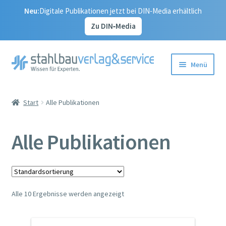
Neu:
Digitale Publikationen jetzt bei DIN‑Media erhältlich
Zu DIN‑Media
Zur
Zum
Menü
Navigation
Inhalt
springen
springen
Start
Start
Alle Publikationen
Vertrag widerrufen
Alle Publikationen
Alle Publikationen
Unser Service
Alle 10 Ergebnisse werden angezeigt
Korrekturseiten – Aktualisierungen
Kontakt – Ihr Weg zu uns, zum Stahlbauverlag