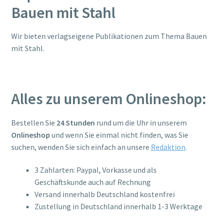
Bauen mit Stahl
Mein Konto
Wir bieten verlagseigene Publikationen zum Thema Bauen
Warenkorb
mit Stahl.
Kasse
Alles zu unserem Onlineshop:
Zahlung & Versand
Bestellen Sie
24 Stunden
rund um die Uhr in unserem
Allgemeine Geschäftsbedingungen (AGB) der Stahlbau
Onlineshop
und wenn Sie einmal nicht finden, was Sie
Verlags- und Service GmbH
suchen, wenden Sie sich einfach an unsere
Redaktion
.
Widerrufsbelehrung
3 Zahlarten: Paypal, Vorkasse und als
Geschäftskunde auch auf Rechnung
Datenschutzerklärung
Versand innerhalb Deutschland kostenfrei
Zustellung in Deutschland innerhalb 1-3 Werktage
Impressum