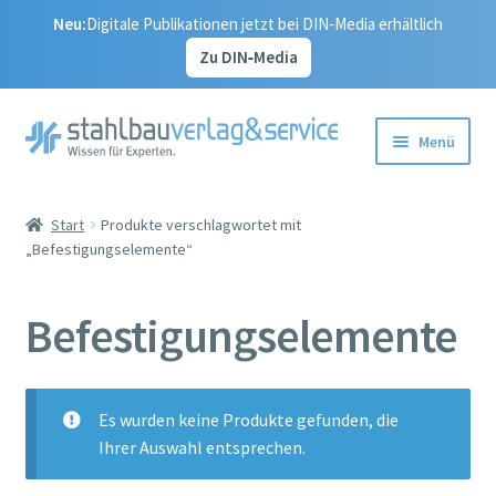
Neu:
Digitale Publikationen jetzt bei DIN‑Media erhältlich
Zu DIN‑Media
Zur
Zum
Menü
Navigation
Inhalt
springen
springen
Start
Start
Produkte verschlagwortet mit
„Befestigungselemente“
Vertrag widerrufen
Alle Publikationen
Befestigungselemente
Unser Service
Es wurden keine Produkte gefunden, die
Korrekturseiten – Aktualisierungen
Ihrer Auswahl entsprechen.
Kontakt – Ihr Weg zu uns, zum Stahlbauverlag