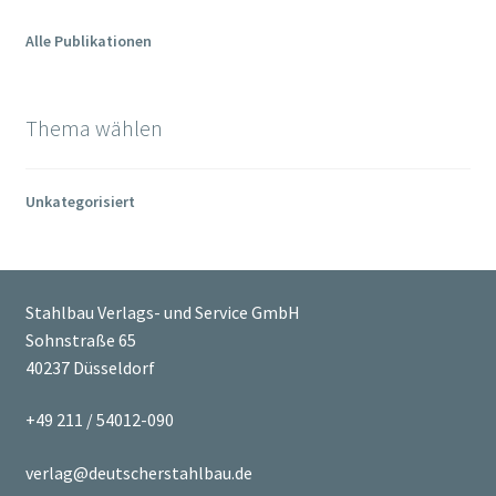
Alle Publikationen
Mein Konto
Warenkorb
Thema wählen
Kasse
Unkategorisiert
Zahlung & Versand
Allgemeine Geschäftsbedingungen (AGB) der Stahlbau
Stahlbau Verlags- und Service GmbH
Verlags- und Service GmbH
Sohnstraße 65
40237 Düsseldorf
Widerrufsbelehrung
+49 211 / 54012-090
Datenschutzerklärung
verlag@deutscherstahlbau.de
Impressum