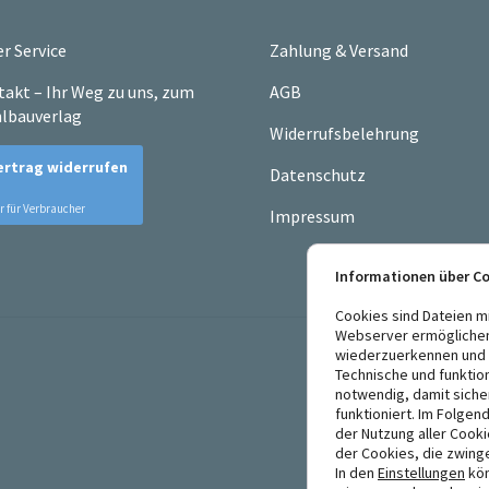
r Service
Zahlung & Versand
akt – Ihr Weg zu uns, zum
AGB
lbauverlag
Widerrufsbelehrung
Datenschutz
Impressum
Informationen über C
Cookies sind Dateien m
Webserver ermögliche
wiederzuerkennen und E
Technische und funktio
notwendig, damit siche
funktioniert. Im Folgen
der Nutzung aller Cook
der Cookies, die zwing
In den
Einstellungen
kön