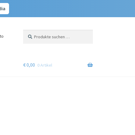
dia
Suchen
Suchen
to
nach:
€
0,00
0 Artikel