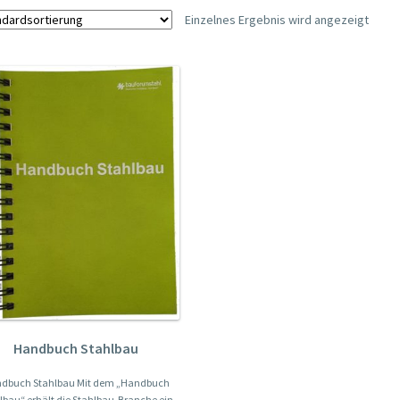
Einzelnes Ergebnis wird angezeigt
Handbuch Stahlbau
dbuch Stahlbau Mit dem „Handbuch
lbau“ erhält die Stahlbau-Branche ein