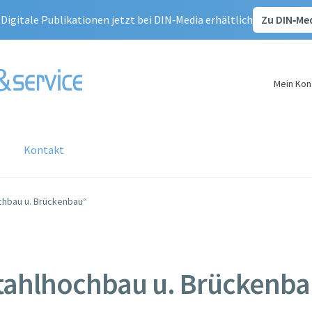
:
Digitale Publikationen jetzt bei DIN‑Media erhältlich
Zu DIN‑Me
Mein Kon
Kontakt
nser Service
Korrekturseiten – Aktualisierungen
chbau u. Brückenbau“
ag
Mein Konto
Warenkorb
Kasse
Zahlung & Versand
Stahlbau Verlags- und Service GmbH
Widerrufsbelehrung
tahlhochbau u. Brückenba