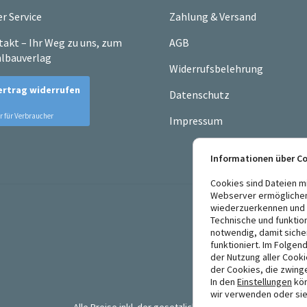
r Service
Zahlung & Versand
akt – Ihr Weg zu uns, zum
AGB
lbauverlag
Widerrufsbelehrung
Datenschutz
Impressum
Informationen über C
Cookies sind Dateien m
Webserver ermögliche
wiederzuerkennen und E
Technische und funktio
notwendig, damit siche
funktioniert. Im Folgen
der Nutzung aller Cook
der Cookies, die zwing
In den
Einstellungen
kön
wir verwenden oder sie
Alle Preise inkl. der gesetzlichen MwSt.