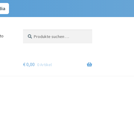
dia
Suchen
Suchen
to
nach:
€
0,00
0 Artikel