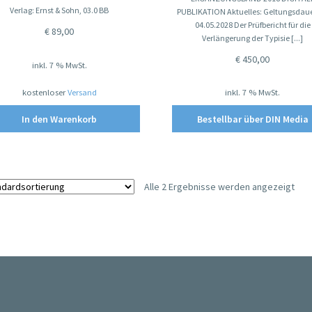
Verlag: Ernst & Sohn, 03.0 BB
PUBLIKATION Aktuelles: Geltungsdaue
04.05.2028 Der Prüfbericht für die
€
89,00
Verlängerung der Typisie [...]
€
450,00
inkl. 7 % MwSt.
kostenloser
Versand
inkl. 7 % MwSt.
In den Warenkorb
Bestellbar über DIN Media
Alle 2 Ergebnisse werden angezeigt