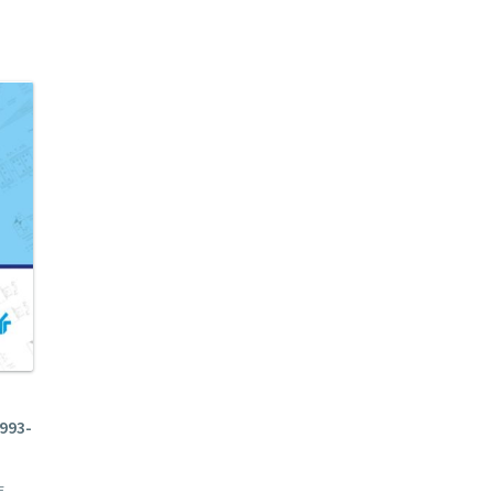
m
993-
E