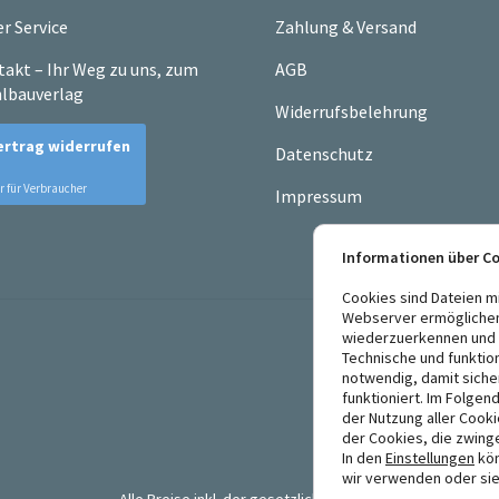
r Service
Zahlung & Versand
akt – Ihr Weg zu uns, zum
AGB
lbauverlag
Widerrufsbelehrung
Datenschutz
Impressum
Informationen über C
Cookies sind Dateien m
Webserver ermögliche
wiederzuerkennen und E
Technische und funktio
notwendig, damit siche
funktioniert. Im Folgen
der Nutzung aller Cook
der Cookies, die zwing
In den
Einstellungen
kön
wir verwenden oder sie
Alle Preise inkl. der gesetzlichen MwSt.