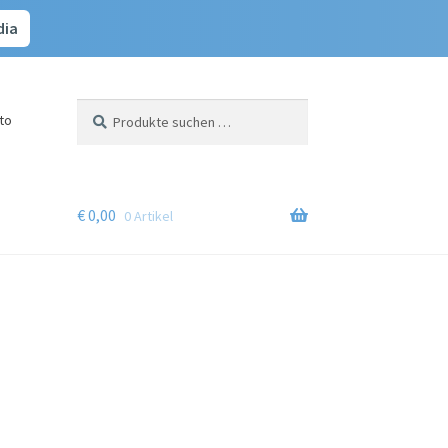
dia
Suchen
Suchen
to
nach:
€
0,00
0 Artikel