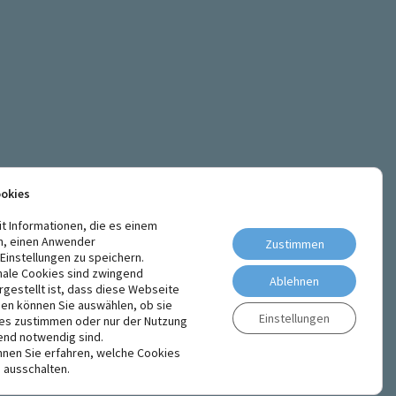
ookies
it Informationen, die es einem
n, einen Anwender
Zustimmen
instellungen zu speichern.
nale Cookies sind zwingend
Ablehnen
rgestellt ist, dass diese Webseite
den können Sie auswählen, ob sie
Einstellungen
ies zustimmen oder nur der Nutzung
end notwendig sind.
nen Sie erfahren, welche Cookies
 ausschalten.