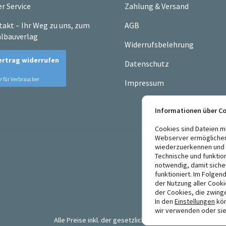
r Service
Zahlung & Versand
akt – Ihr Weg zu uns, zum
AGB
lbauverlag
Widerrufsbelehrung
Datenschutz
Impressum
Informationen über C
Cookies sind Dateien m
Webserver ermögliche
wiederzuerkennen und E
Technische und funktio
notwendig, damit siche
funktioniert. Im Folgen
der Nutzung aller Cook
der Cookies, die zwing
In den
Einstellungen
kön
wir verwenden oder sie
Alle Preise inkl. der gesetzlichen MwSt.